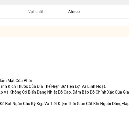
Vật chất:
Alnico
 Năm Mặt Của Phôi.
ính Kích Thước Của Đĩa Thể Hiện Sự Tiện Lợi Và Linh Hoạt.
 Áp Và Không Có Biến Dạng Nhiệt Độ Cao, Đảm Bảo Độ Chính Xác Của Gi
ể Rút Ngắn Chu Kỳ Kẹp Và Tiết Kiệm Thời Gian Cắt Khi Người Dùng Đáp 