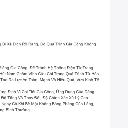
 Bị Xê Dịch Rõ Ràng, Do Quá Trình Gia Công Không
iếng Gia Công, Để Tránh Hệ Thống Điện Từ Trong
c Hút Nam Châm Vĩnh Cửu Chỉ Trong Quá Trình Từ Hóa
Tạo Ra Lực An Toàn, Mạnh Và Hiệu Quả, Vừa Kinh Tế
ng Định Vị Chi Tiết Gia Công, Ứng Dụng Của Dòng
t Độ Tăng Và Thay Đổi, Độ Chính Xác Xử Lý Cao.
, Ngay Cả Khi Bề Mặt Không Bằng Phẳng Của Lông,
ộng Bình Thường.