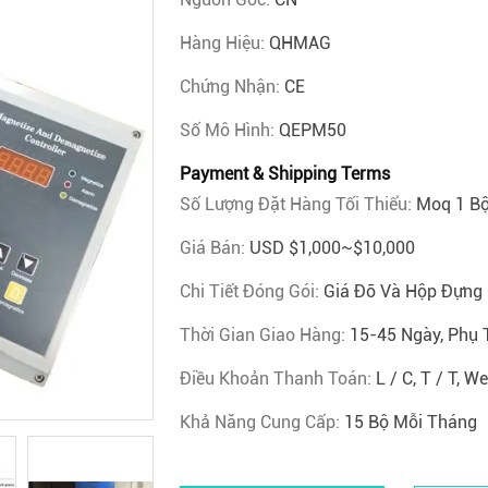
Hàng Hiệu:
QHMAG
Chứng Nhận:
CE
Số Mô Hình:
QEPM50
Payment & Shipping Terms
Số Lượng Đặt Hàng Tối Thiểu:
Moq 1 B
Giá Bán:
USD $1,000~$10,000
Chi Tiết Đóng Gói:
Giá Đỡ Và Hộp Đựng
Thời Gian Giao Hàng:
15-45 Ngày, Phụ 
Điều Khoản Thanh Toán:
L / C, T / T, W
Khả Năng Cung Cấp:
15 Bộ Mỗi Tháng