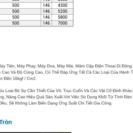
500
146
4300
500
146
5200
500
146
5800
500
146
7000
y Tiện, Máy Phay, Máy Doa, Máy Mài, Mâm Cặp Điện Thoại Di Động,
 Cao Và Độ Cứng Cao, Có Thể Đáp Ứng Tất Cả Các Loại Của Hành T
n Đến 16kgf / Cm2.
Loại Bỏ Sự Cần Thiết Của Vít, Trục Cuốn Và Các Vật Cố Định Khác,
ng, Nâng Cao Hiệu Quả Sản Xuất.Với Việc Sử Dụng Khối Từ Tính Đàn 
ều, Sẽ Không Làm Biến Dạng Ứng Suất Chi Tiết Gia Công.
Tròn