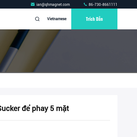
ian@qhmagnet.com
86-730-8661111
Trích Dẫn
Vietnamese
Sucker để phay 5 mặt