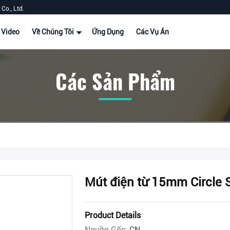
Co., Ltd.
Video
Về Chúng Tôi
Ứng Dụng
Các Vụ Án
Các Sản Phẩm
Mút điện từ 15mm Circle 
Product Details
Nguồn Gốc:
CN