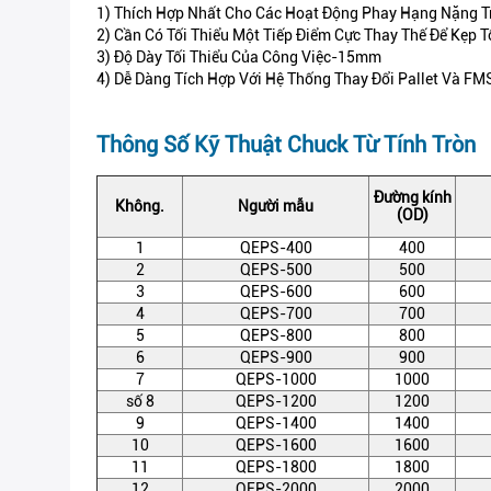
1) Thích Hợp Nhất Cho Các Hoạt Động Phay Hạng Nặng Tr
2) Cần Có Tối Thiểu Một Tiếp Điểm Cực Thay Thế Để Kẹp T
3) Độ Dày Tối Thiểu Của Công Việc-15mm
4) Dễ Dàng Tích Hợp Với Hệ Thống Thay Đổi Pallet Và FM
Thông Số Kỹ Thuật Chuck Từ Tính Tròn
Đường kính
Không.
Người mẫu
(OD)
1
QEPS-400
400
2
QEPS-500
500
3
QEPS-600
600
4
QEPS-700
700
5
QEPS-800
800
6
QEPS-900
900
7
QEPS-1000
1000
số 8
QEPS-1200
1200
9
QEPS-1400
1400
10
QEPS-1600
1600
11
QEPS-1800
1800
12
QEPS-2000
2000