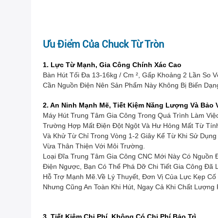
Ưu Điểm Của Chuck Từ Tròn
1. Lực Từ Mạnh, Gia Công Chính Xác Cao
Bàn Hút Tối Đa 13-16kg / Cm ², Gấp Khoảng 2 Lần So 
Cần Nguồn Điện Nên Sản Phẩm Này Không Bị Biến Dạng
2. An Ninh Mạnh Mẽ, Tiết Kiệm Năng Lượng Và Bảo 
Máy Hút Trung Tâm Gia Công Trong Quá Trình Làm Việ
Trường Hợp Mất Điện Đột Ngột Và Hư Hỏng Mất Từ ​​tí
Và Khử Từ Chỉ Trong Vòng 1-2 Giây Kể Từ Khi Sử Dụn
Vừa Thân Thiện Với Môi Trường.
Loại Đĩa Trung Tâm Gia Công CNC Mới Này Có Nguồn Đ
Điện Ngược, Bạn Có Thể Phá Dỡ Chi Tiết Gia Công Đã L
Hỗ Trợ Mạnh Mẽ.Về Lý Thuyết, Đơn Vị Của Lực Kẹp Cố
Nhưng Cũng An Toàn Khi Hút, Ngay Cả Khi Chất Lượng
3. Tiết Kiệm Chi Phí, Không Có Chi Phí Bảo Trì.