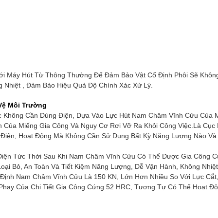
Với Máy Hút Từ Thông Thường Để Đảm Bảo Vật Cố Định Phôi Sẽ Không
 Nhiệt , Đảm Bảo Hiệu Quả Độ Chính Xác Xử Lý.
Vệ Môi Trường
c Không Cần Dùng Điện, Dựa Vào Lực Hút Nam Châm Vĩnh Cửu Của M
nh Của Miếng Gia Công Và Nguy Cơ Rơi Vỡ Ra Khỏi Công Việc.Là Cụ
g Điện, Hoạt Động Mà Không Cần Sử Dụng Bất Kỳ Năng Lượng Nào Và 
iện Tức Thời Sau Khi Nam Châm Vĩnh Cửu Có Thể Được Gia Công Cứ
oại Bỏ, An Toàn Và Tiết Kiệm Năng Lượng, Dễ Vận Hành, Không Nhiệ
 Định Nam Châm Vĩnh Cửu Là 150 KN, Lớn Hơn Nhiều So Với Lực Cắt
 Phay Của Chi Tiết Gia Công Cứng 52 HRC, Tương Tự Có Thể Hoạt Đ