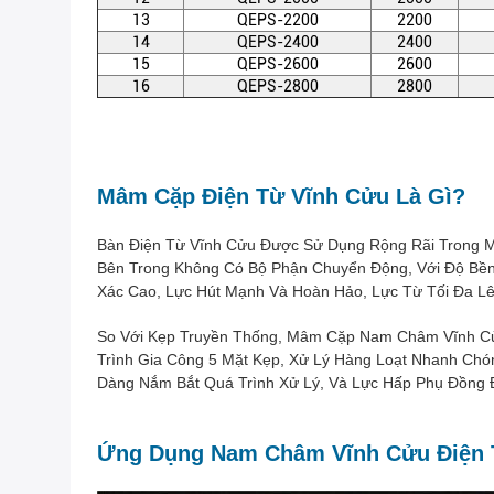
13
QEPS-2200
2200
14
QEPS-2400
2400
15
QEPS-2600
2600
16
QEPS-2800
2800
Mâm Cặp Điện Từ Vĩnh Cửu Là Gì?
Bàn Điện Từ Vĩnh Cửu Được Sử Dụng Rộng Rãi Trong Má
Bên Trong Không Có Bộ Phận Chuyển Động, Với Độ Bền
Xác Cao, Lực Hút Mạnh Và Hoàn Hảo, Lực Từ Tối Đa Lê
So Với Kẹp Truyền Thống, Mâm Cặp Nam Châm Vĩnh Cửu 
Trình Gia Công 5 Mặt Kẹp, Xử Lý Hàng Loạt Nhanh Chó
Dàng Nắm Bắt Quá Trình Xử Lý, Và Lực Hấp Phụ Đồng Đ
Ứng Dụng Nam Châm Vĩnh Cửu Điện 