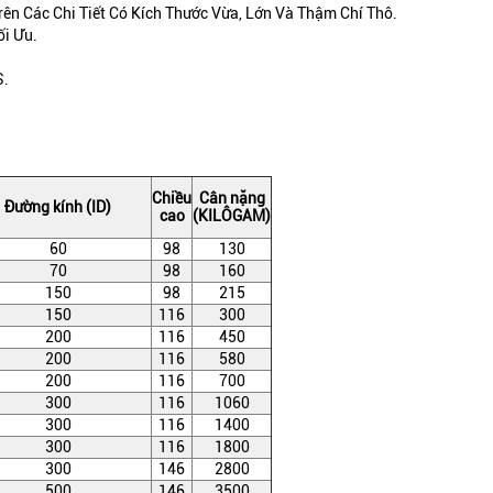
ên Các Chi Tiết Có Kích Thước Vừa, Lớn Và Thậm Chí Thô.
ối Ưu.
S.
Chiều
Cân nặng
Đường kính (ID)
cao
(KILÔGAM)
60
98
130
70
98
160
150
98
215
150
116
300
200
116
450
200
116
580
200
116
700
300
116
1060
300
116
1400
300
116
1800
300
146
2800
500
146
3500